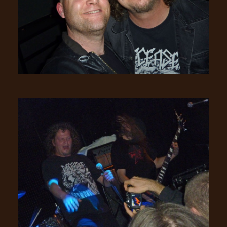
LANGUE
•
ENGLISH
•
FRANÇAIS