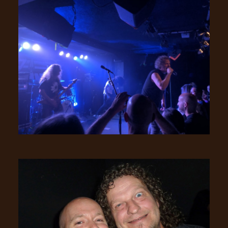
SYNCHRO
ANARCHY
LOST
MACHINE
NOTHINGFACE
DIMENSION
HATROSS
KILLING
TECHNOLOGY