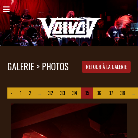
ACCUEIL
NOUVELLES
CONCERTS
DISCOGRAPHIE
GALERIE > PHOTOS
RETOUR À LA GALERIE
GALERIE
BIO
‹
1
2
...
32
33
34
35
36
37
38
...
PANIER
MAGASIN
DIFFUSION