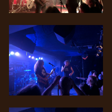
RETOURS
CREDITS
CHOISIR
UN
THÈME
SYMPHONIQUE
MORGOTH
TALES
ANACHRONISM