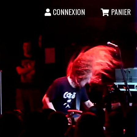
CONNEXION
PANIER