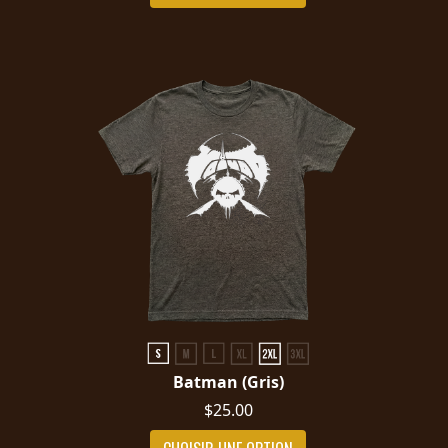
RETOURS
CREDITS
CHOISIR
UN
THÈME
SYMPHONIQUE
MORGOTH
TALES
Batman (Gris)
$25.00
ANACHRONISM