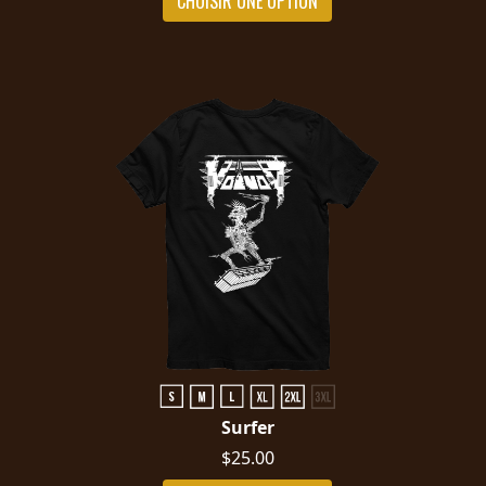
CHOISIR UNE OPTION
SYNCHRO
ANARCHY
LOST
MACHINE
NOTHINGFACE
DIMENSION
HATROSS
KILLING
TECHNOLOGY
Surfer
$25.00