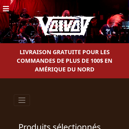
ACCUEIL
NOUVELLES
CONCERTS
LIVRAISON GRATUITE POUR LES
DISCOGRAPHIE
COMMANDES DE PLUS DE 100$ EN
AMÉRIQUE DU NORD
GALERIE
BIO
PANIER
MAGASIN
DIFFUSION
Produits sélectionnés