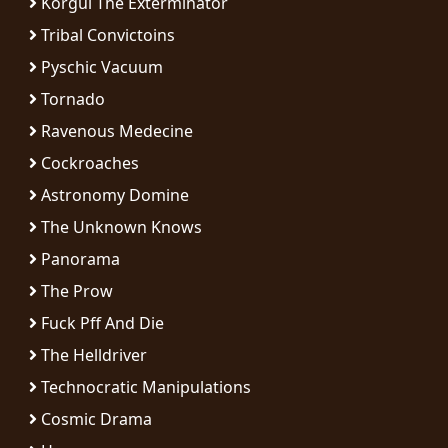
Korgul The Exterminator
RETOURS
Tribal Convictoins
Pyschic Vacuum
CREDITS
Tornado
Ravenous Medecine
CHOISIR
Cockroaches
Astronomy Domine
UN
The Unknown Knows
THÈME
Panorama
The Prow
SYMPHONIQUE
Fuck Pff And Die
MORGOTH
The Helldriver
TALES
Technocratic Manipulations
Cosmic Drama
ANACHRONISM