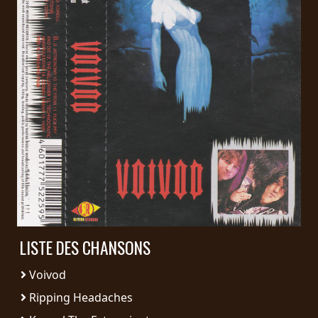
PRESSE
PIGGY
CONTACT
CONNEXION
NOUS
SOMMES
CONDITIONS
CONNECTÉS
D'UTILISATION
LISTE DES CHANSONS
POLITIQUE
DE
Voivod
CONFIDENTIALITÉ
Ripping Headaches