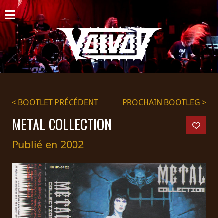
ACCUEIL
NOUVELLES
CONCERTS
DISCOGRAPHIE
< BOOTLET PRÉCÉDENT
PROCHAIN BOOTLEG >
GALERIE
METAL COLLECTION
BIO
Publié en 2002
PANIER
MAGASIN
DIFFUSION