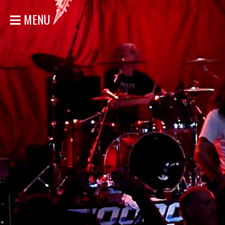
MENU
ACCUEIL
NOUVELLES
CONCERTS
DISCOGRAPHIE
GALERIE
BIO
MAGASIN