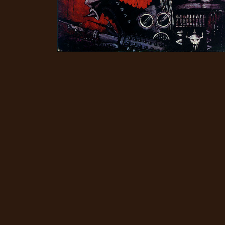
CHOISIR
UN
THÈME
SYMPHONIQUE
MORGOTH
TALES
ANACHRONISM