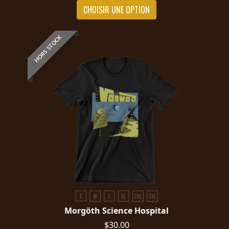
RETOURS
CHOISIR UNE OPTION
CREDITS
HORS STOCK
CHOISIR
UN
THÈME
SYMPHONIQUE
MORGOTH
TALES
Morgöth Science Hospital
ANACHRONISM
$30.00