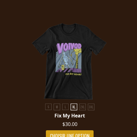
SYNCHRO
ANARCHY
LOST
MACHINE
NOTHINGFACE
DIMENSION
HATROSS
KILLING
TECHNOLOGY
Fix My Heart
$30.00
CHOISIR UNE OPTION