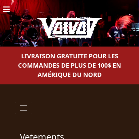
ACCUEIL
NOUVELLES
CONCERTS
LIVRAISON GRATUITE POUR LES
DISCOGRAPHIE
COMMANDES DE PLUS DE 100$ EN
AMÉRIQUE DU NORD
GALERIE
BIO
PANIER
MAGASIN
DIFFUSION
Vetements