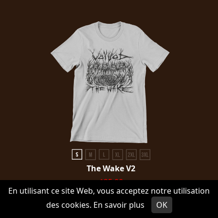
The Wake V2
$25.00
En utilisant ce site Web, vous acceptez notre utilisation
$15.00
des cookies.
En savoir plus
OK
CHOISIR UNE OPTION