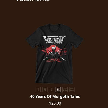
PRESSE
PIGGY
CONTACT
CONNEXION
NOUS
SOMMES
CONDITIONS
CONNECTÉS
D'UTILISATION
POLITIQUE
DE
40 Years Of Morgoth Tales
CONFIDENTIALITÉ
$25.00