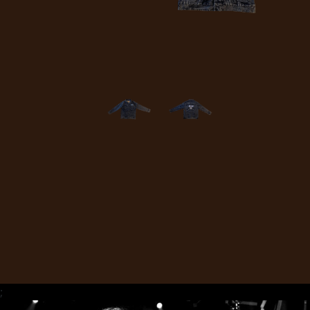
CHOISIR
UN
THÈME
SYMPHONIQUE
MORGOTH
TALES
;
ANACHRONISM