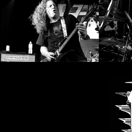
SYNCHRO
ANARCHY
LOST
MACHINE
NOTHINGFACE
DIMENSION
HATROSS
KILLING
TECHNOLOGY