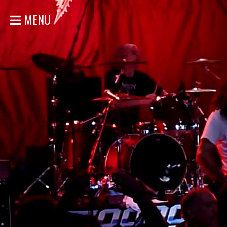
MENU
ACCUEIL
NOUVELLES
CONCERTS
DISCOGRAPHIE
GALERIE
BIO
MAGASIN