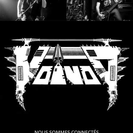
SYNCHRO
ANARCHY
LOST
MACHINE
NOTHINGFACE
DIMENSION
HATROSS
KILLING
TECHNOLOGY
NOUS SOMMES CONNECTÉS