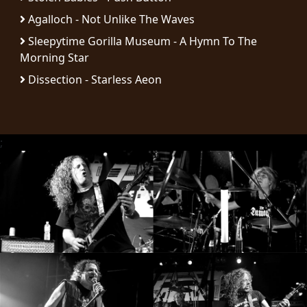
RETOURS
Agalloch - Not Unlike The Waves
Sleepytime Gorilla Museum - A Hymn To The
CREDITS
Morning Star
Dissection - Starless Aeon
CHOISIR
UN
;
THÈME
SYMPHONIQUE
MORGOTH
TALES
ANACHRONISM