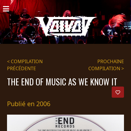
ACCUEIL
NOUVELLES
CONCERTS
DISCOGRAPHIE
< COMPILATION
PROCHAINE
PRÉCÉDENTE
COMPILATION >
GALERIE
THE END OF MUSIC AS WE KNOW IT
BIO
PANIER
Publié en 2006
MAGASIN
DIFFUSION