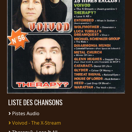
PRESSE
PIGGY
CONTACT
CONNEXION
NOUS
SOMMES
CONDITIONS
CONNECTÉS
D'UTILISATION
LISTE DES CHANSONS
POLITIQUE
DE
Pistes Audio
CONFIDENTIALITÉ
Voivod - The X-Stream