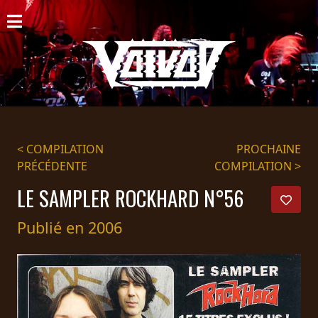
ACCUEIL
NOUVELLES
CONCERTS
DISCOGRAPHIE
< COMPILATION
PROCHAINE
PRÉCÉDENTE
COMPILATION >
GALERIE
LE SAMPLER ROCKHARD N°56
BIO
Publié en 2006
PANIER
MAGASIN
DIFFUSION