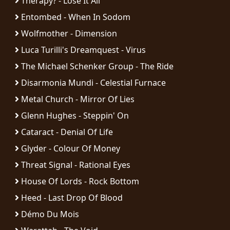
Therapy? - Lose It All
RETOURS
Entombed - When In Sodom
Wolfmother - Dimension
CREDITS
Luca Turilli's Dreamquest - Virus
The Michael Schenker Group - The Ride
CHOISIR
Disarmonia Mundi - Celestial Furnace
Metal Church - Mirror Of Lies
UN
Glenn Hughes - Steppin' On
THÈME
Cataract - Denial Of Life
Glyder - Colour Of Money
SYMPHONIQUE
Threat Signal - Rational Eyes
MORGOTH
House Of Lords - Rock Bottom
TALES
Heed - Last Drop Of Blood
Démo Du Mois
ANACHRONISM