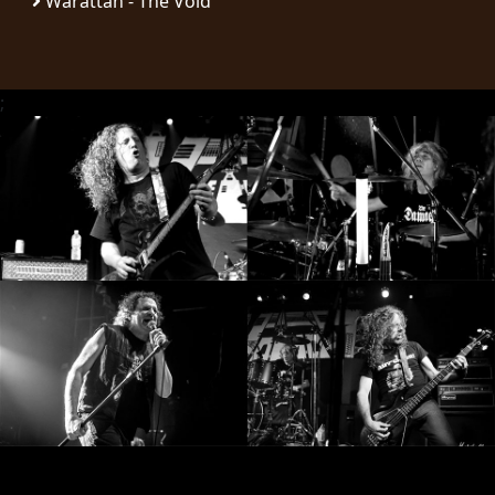
Warattah - The Void
SYNCHRO
ANARCHY
;
LOST
MACHINE
NOTHINGFACE
DIMENSION
HATROSS
KILLING
TECHNOLOGY