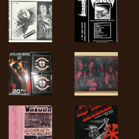
LANGUE
•
ENGLISH
•
FRANÇAIS