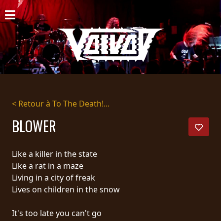
ACCUEIL
NOUVELLES
CONCERTS
DISCOGRAPHIE
< Retour à To The Death!...
GALERIE
BLOWER
BIO
Like a killer in the state
PANIER
Like a rat in a maze
Living in a city of freak
MAGASIN
Lives on children in the snow
DIFFUSION
It's too late you can't go