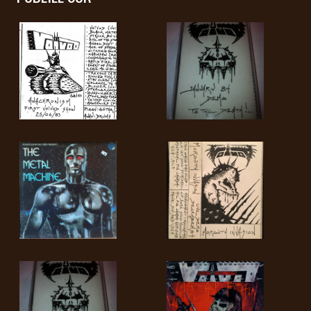
RETOURS
CREDITS
CHOISIR
UN
THÈME
SYMPHONIQUE
MORGOTH
TALES
ANACHRONISM