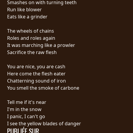
Smashes on with turning teeth
PRESSE
Run like blower
PIGGY
Eats like a grinder
CONTACT
The wheels of chains
Roles and roles again
CONNEXION
It was marching like a prowler
Sacrifice the raw flesh
You are nice, you are cash
NOUS
Here come the flesh eater
SOMMES
Chatterning sound of iron
CONDITIONS
CONNECTÉS
You smell the smoke of carbone
D'UTILISATION
Tell me if it's near
POLITIQUE
I'm in the snow
DE
I panic, I can't go
CONFIDENTIALITÉ
I see the yellow blades of danger
PUBLIÉE SUR