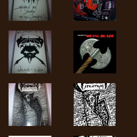
SYNCHRO
ANARCHY
LOST
MACHINE
NOTHINGFACE
DIMENSION
HATROSS
KILLING
TECHNOLOGY