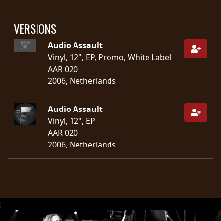
SYNCHRO
VERSIONS
ANARCHY
Audio Assault
LOST
Vinyl, 12", EP, Promo, White Label
MACHINE
AAR 020
2006, Netherlands
NOTHINGFACE
Audio Assault
Vinyl, 12", EP
DIMENSION
AAR 020
HATROSS
2006, Netherlands
KILLING
TECHNOLOGY
;