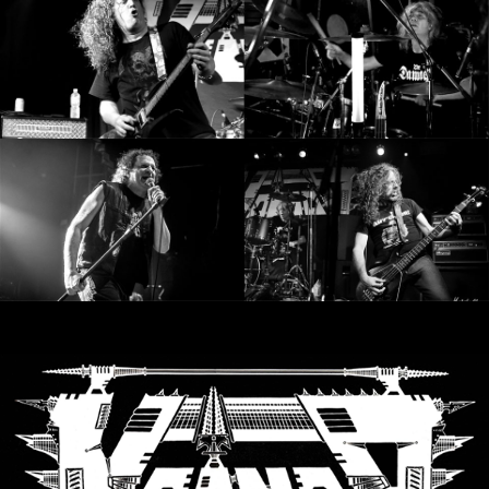
LANGUE
•
ENGLISH
•
FRANÇAIS