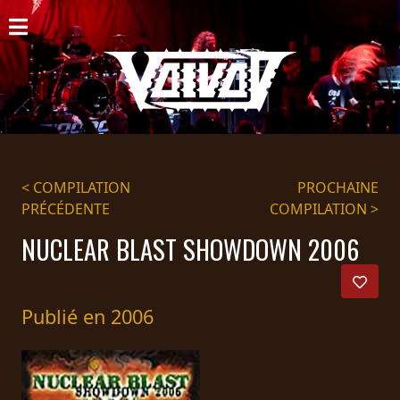
ACCUEIL
NOUVELLES
CONCERTS
DISCOGRAPHIE
< COMPILATION
PROCHAINE
PRÉCÉDENTE
COMPILATION >
GALERIE
NUCLEAR BLAST SHOWDOWN 2006
BIO
PANIER
Publié en 2006
MAGASIN
DIFFUSION