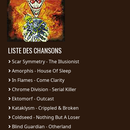
PRESSE
PIGGY
CONTACT
CONNEXION
LISTE DES CHANSONS
Scar Symmetry - The Illusionist
NOUS
Amorphis - House Of Sleep
SOMMES
CONDITIONS
In Flames - Come Clarity
CONNECTÉS
D'UTILISATION
Chrome Division - Serial Killer
Ektomorf - Outcast
POLITIQUE
Kataklysm - Crippled & Broken
DE
CONFIDENTIALITÉ
Coldseed - Nothing But A Loser
Blind Guardian - Otherland