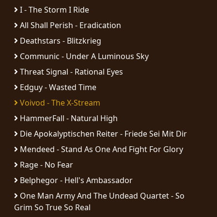
RETOURS
I - The Storm I Ride
All Shall Perish - Eradication
CREDITS
Deathstars - Blitzkrieg
Communic - Under A Luminous Sky
Threat Signal - Rational Eyes
CHOISIR
Edguy - Wasted Time
UN
Voivod - The X-Stream
THÈME
HammerFall - Natural High
Die Apokalyptischen Reiter - Friede Sei Mit Dir
SYMPHONIQUE
Mendeed - Stand As One And Fight For Glory
Rage - No Fear
MORGOTH
TALES
Belphegor - Hell's Ambassador
One Man Army And The Undead Quartet - So
ANACHRONISM
Grim So True So Real