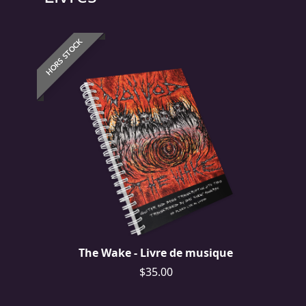
PRESSE
PIGGY
HORS STOCK
CONTACT
CONNEXION
NOUS
SOMMES
CONDITIONS
CONNECTÉS
D'UTILISATION
POLITIQUE
The Wake - Livre de musique
DE
$35.00
CONFIDENTIALITÉ