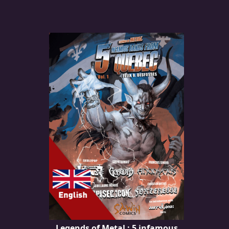
LANGUE
•
ENGLISH
•
FRANÇAIS
Legends of Metal : 5 infamous