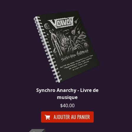
RETOURS
CREDITS
CHOISIR
UN
THÈME
SYMPHONIQUE
Synchro Anarchy - Livre de
musique
MORGOTH
$40.00
TALES
AJOUTER AU PANIER
ANACHRONISM