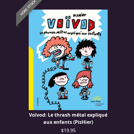
HORS STOCK
SYNCHRO
ANARCHY
LOST
MACHINE
NOTHINGFACE
DIMENSION
HATROSS
KILLING
TECHNOLOGY
Voïvod: Le thrash métal expliqué
aux enfants (PisHier)
$19.95