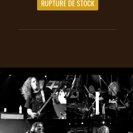
RUPTURE DE STOCK
RETOURS
CREDITS
CHOISIR
UN
THÈME
;
SYMPHONIQUE
MORGOTH
TALES
ANACHRONISM