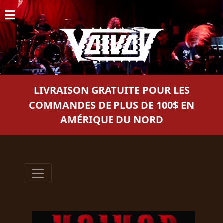
ACCUEIL
NOUVELLES
CONCERTS
LIVRAISON GRATUITE POUR LES
DISCOGRAPHIE
COMMANDES DE PLUS DE 100$ EN
AMÉRIQUE DU NORD
GALERIE
BIO
PANIER
MAGASIN
DIFFUSION