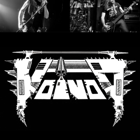
SYNCHRO
ANARCHY
LOST
MACHINE
NOTHINGFACE
DIMENSION
HATROSS
KILLING
TECHNOLOGY