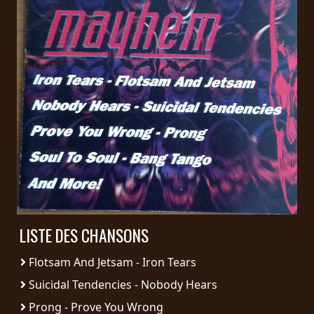
PRESSE
PIGGY
CONTACT
CONNEXION
NOUS
SOMMES
CONDITIONS
CONNECTÉS
D'UTILISATION
LISTE DES CHANSONS
POLITIQUE
Flotsam And Jetsam - Iron Tears
DE
CONFIDENTIALITÉ
Suicidal Tendencies - Nobody Hears
Prong - Prove You Wrong