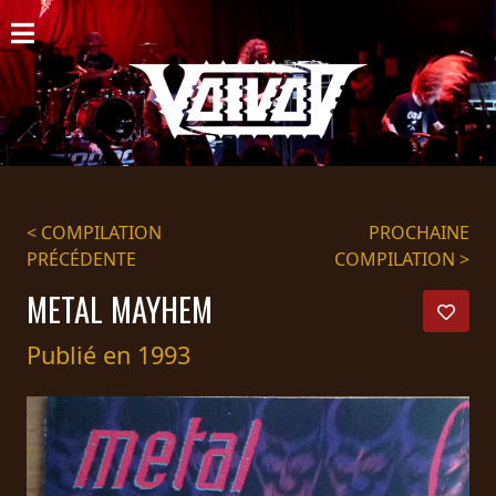
ACCUEIL
NOUVELLES
CONCERTS
DISCOGRAPHIE
< COMPILATION
PROCHAINE
PRÉCÉDENTE
COMPILATION >
GALERIE
METAL MAYHEM
BIO
Publié en 1993
PANIER
MAGASIN
DIFFUSION