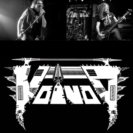
SYNCHRO
ANARCHY
LOST
MACHINE
NOTHINGFACE
DIMENSION
HATROSS
KILLING
TECHNOLOGY