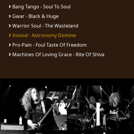
RETOURS
Bang Tango - Soul To Soul
Gwar - Black & Huge
CREDITS
Warrior Soul - The Wasteland
Voivod - Astronomy Domine
Pro-Pain - Foul Taste Of Freedom
CHOISIR
Machines Of Loving Grace - Rite Of Shiva
UN
THÈME
;
SYMPHONIQUE
MORGOTH
TALES
ANACHRONISM