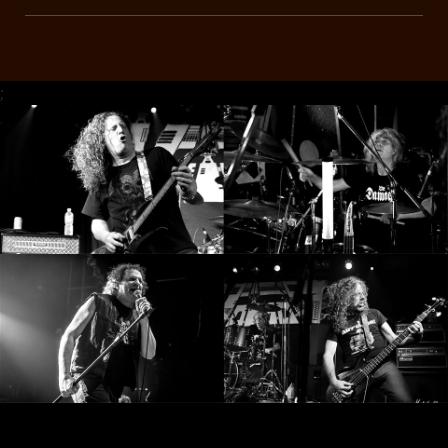
SYNCHRO
ANARCHY
;
LOST
MACHINE
NOTHINGFACE
DIMENSION
HATROSS
KILLING
TECHNOLOGY