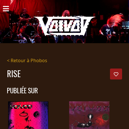
ACCUEIL
NOUVELLES
CONCERTS
DISCOGRAPHIE
< Retour à Phobos
GALERIE
RISE
BIO
PUBLIÉE SUR
PANIER
MAGASIN
DIFFUSION