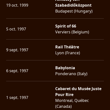
RETOURS
19 oct. 1999
Szabadidőközpont
Budapest (Hungary)
CREDITS
Spirit of 66
5 oct. 1997
Verviers (Belgium)
CHOISIR
Rail Théâtre
UN
9 sept. 1997
Lyon (France)
THÈME
Babylonia
6 sept. 1997
SYMPHONIQUE
Ponderano (Italy)
MORGOTH
Cabaret du Musée Juste
TALES
Pour Rire
1 sept. 1997
Montreal, Québec
ANACHRONISM
(Canada)