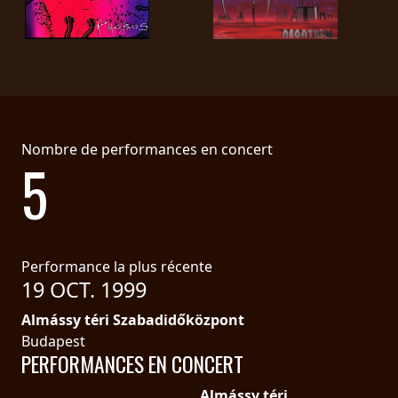
PRESSE
PIGGY
CONTACT
CONNEXION
Nombre de performances en concert
5
NOUS
SOMMES
CONDITIONS
CONNECTÉS
D'UTILISATION
Performance la plus récente
19 OCT. 1999
POLITIQUE
Almássy téri Szabadidőközpont
DE
Budapest
PERFORMANCES EN CONCERT
CONFIDENTIALITÉ
Almássy téri