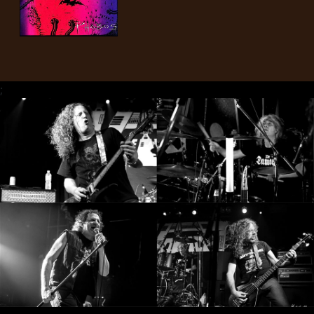
RETOURS
CREDITS
;
CHOISIR
UN
THÈME
SYMPHONIQUE
MORGOTH
TALES
ANACHRONISM