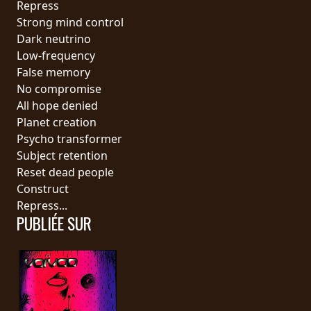
Repress
PRESSE
Strong mind control
PIGGY
Dark neutrino
Low-frequency
CONTACT
False memory
No compromise
CONNEXION
All hope denied
Planet creation
Psycho transformer
Subject retention
NOUS
Reset dead people
SOMMES
Construct
CONDITIONS
CONNECTÉS
Repress...
D'UTILISATION
PUBLIÉE SUR
POLITIQUE
DE
CONFIDENTIALITÉ