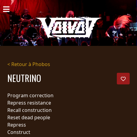
ACCUEIL
NOUVELLES
CONCERTS
DISCOGRAPHIE
< Retour à Phobos
GALERIE
NEUTRINO
BIO
Program correction
PANIER
Repress resistance
Recall construction
MAGASIN
Reset dead people
Repress
DIFFUSION
Construct