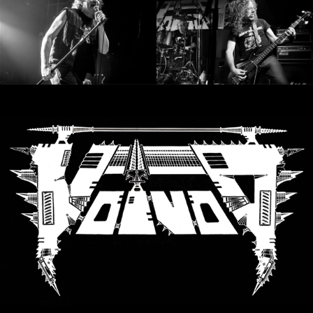
LANGUE
•
ENGLISH
•
FRANÇAIS