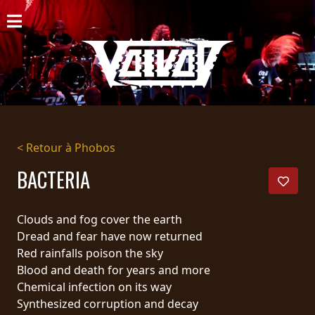
ACCUEIL
NOUVELLES
CONCERTS
DISCOGRAPHIE
< Retour à Phobos
GALERIE
BACTERIA
BIO
Clouds and fog cover the earth
PANIER
Dread and fear have now returned
Red rainfalls poison the sky
MAGASIN
Blood and death for years and more
Chemical infection on its way
DIFFUSION
Synthesized corruption and decay