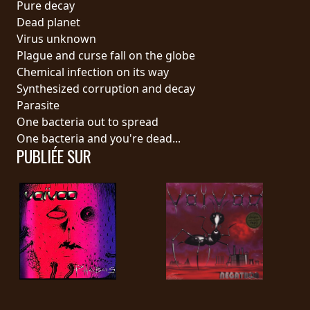
Pure decay
PRESSE
Dead planet
PIGGY
Virus unknown
Plague and curse fall on the globe
CONTACT
Chemical infection on its way
Synthesized corruption and decay
CONNEXION
Parasite
One bacteria out to spread
One bacteria and you're dead...
PUBLIÉE SUR
NOUS
SOMMES
CONDITIONS
CONNECTÉS
D'UTILISATION
POLITIQUE
DE
CONFIDENTIALITÉ