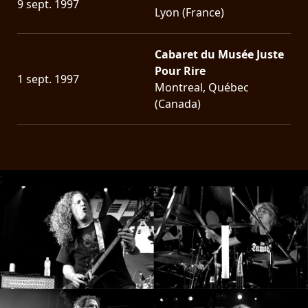
9 sept. 1997
Lyon (France)
SYNCHRO
ANARCHY
Cabaret du Musée Juste
Pour Rire
1 sept. 1997
LOST
Montreal, Québec
MACHINE
(Canada)
NOTHINGFACE
DIMENSION
;
HATROSS
KILLING
TECHNOLOGY