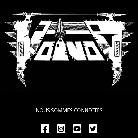
RETOURS
CREDITS
CHOISIR
UN
THÈME
SYMPHONIQUE
MORGOTH
NOUS SOMMES CONNECTÉS
TALES
ANACHRONISM