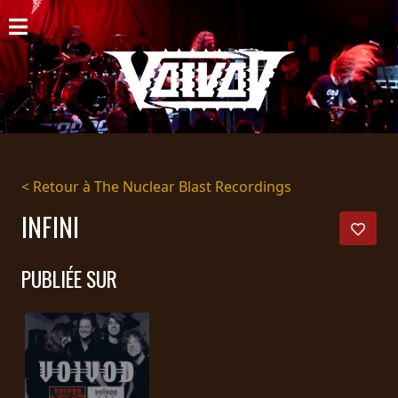
ACCUEIL
NOUVELLES
CONCERTS
DISCOGRAPHIE
< Retour à The Nuclear Blast Recordings
GALERIE
INFINI
BIO
PUBLIÉE SUR
PANIER
MAGASIN
DIFFUSION