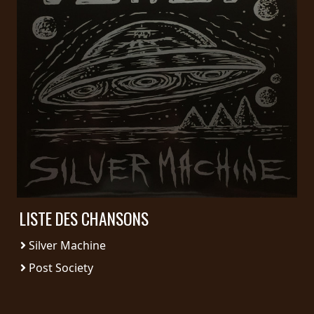
PRESSE
PIGGY
CONTACT
CONNEXION
NOUS
SOMMES
CONDITIONS
CONNECTÉS
D'UTILISATION
LISTE DES CHANSONS
Silver Machine
POLITIQUE
DE
Post Society
CONFIDENTIALITÉ