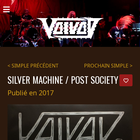
ACCUEIL
NOUVELLES
CONCERTS
DISCOGRAPHIE
< SIMPLE PRÉCÉDENT
PROCHAIN SIMPLE >
GALERIE
SILVER MACHINE / POST SOCIETY
BIO
Publié en 2017
PANIER
MAGASIN
DIFFUSION