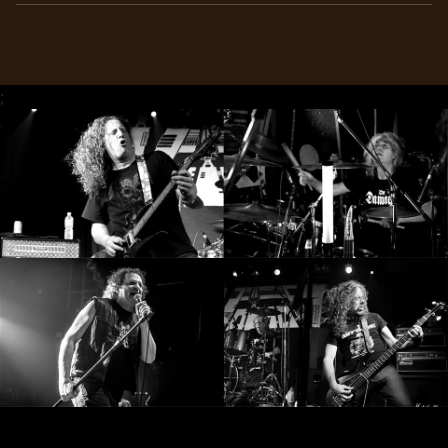
SYNCHRO
ANARCHY
;
LOST
MACHINE
NOTHINGFACE
DIMENSION
HATROSS
KILLING
TECHNOLOGY