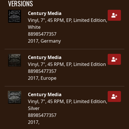
VERSIONS
RETOURS
Century Media
CREDITS
Vinyl, 7", 45 RPM, EP, Limited Edition,
White
88985477357
2017, Germany
CHOISIR
UN
Century Media
Vinyl, 7", 45 RPM, EP, Limited Edition
THÈME
88985477357
2017, Europe
SYMPHONIQUE
Century Media
MORGOTH
Vinyl, 7", 45 RPM, EP, Limited Edition,
TALES
Silver
88985477357
2017,
ANACHRONISM