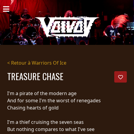
ACCUEIL
NOUVELLES
CONCERTS
DISCOGRAPHIE
< Retour à Warriors Of Ice
GALERIE
TREASURE CHASE
BIO
I'm a pirate of the modern age
PANIER
And for some I'm the worst of renegades
Chasing hearts of gold
MAGASIN
I'm a thief cruising the seven seas
DIFFUSION
But nothing compares to what I've see