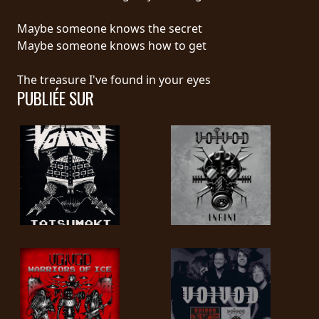
RETOURS
Maybe someone knows the secret
Maybe someone knows how to get
CREDITS
The treasure I've found in your eyes
PUBLIÉE SUR
CHOISIR
UN
THÈME
SYMPHONIQUE
MORGOTH
TALES
ANACHRONISM