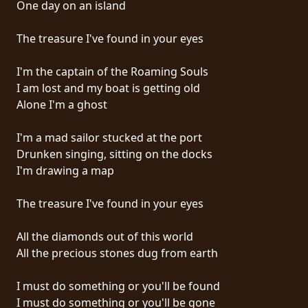
One day on an island
PRESSE
PIGGY
The treasure I've found in your eyes
CONTACT
I'm the captain of the Roaming Souls
I am lost and my boat is getting old
CONNEXION
Alone I'm a ghost
I'm a mad sailor stucked at the port
Drunken singing, sitting on the docks
NOUS
I'm drawing a map
SOMMES
CONDITIONS
CONNECTÉS
The treasure I've found in your eyes
D'UTILISATION
All the diamonds out of this world
POLITIQUE
All the precious stones dug from earth
DE
CONFIDENTIALITÉ
I must do something or you'll be found
I must do something or you'll be gone