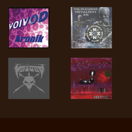
SYNCHRO
ANARCHY
LOST
MACHINE
NOTHINGFACE
DIMENSION
HATROSS
KILLING
TECHNOLOGY