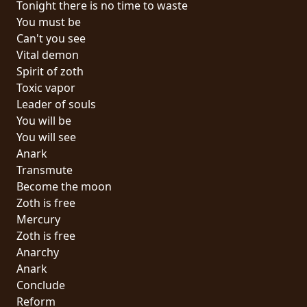
Tonight there is no time to waste
PRESSE
You must be
PIGGY
Can't you see
Vital demon
CONTACT
Spirit of zoth
Toxic vapor
CONNEXION
Leader of souls
You will be
You will see
Anark
NOUS
Transmute
SOMMES
Become the moon
CONDITIONS
CONNECTÉS
Zoth is free
D'UTILISATION
Mercury
Zoth is free
POLITIQUE
Anarchy
DE
Anark
CONFIDENTIALITÉ
Conclude
Reform