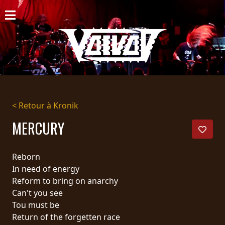
ACCUEIL
NOUVELLES
CONCERTS
DISCOGRAPHIE
< Retour à Kronik
GALERIE
MERCURY
BIO
Reborn
PANIER
In need of energy
Reform to bring on anarchy
MAGASIN
Can't you see
Tou must be
DIFFUSION
Return of the forgetten race