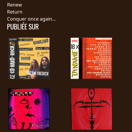
RETOURS
Renew
Return
Conquer once again...
CREDITS
PUBLIÉE SUR
CHOISIR
UN
THÈME
SYMPHONIQUE
MORGOTH
TALES
ANACHRONISM