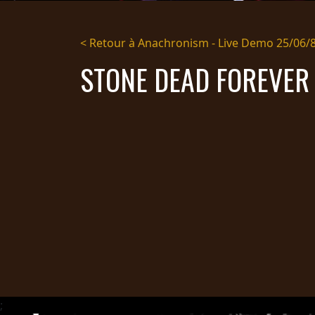
DIFFUSION
< Retour à Anachronism - Live Demo 25/06/
PRESSE
STONE DEAD FOREVER
PIGGY
CONTACT
CONNEXION
NOUS
SOMMES
CONDITIONS
CONNECTÉS
D'UTILISATION
POLITIQUE DE
CONFIDENTIALITÉ
RETOURS
CREDITS
;