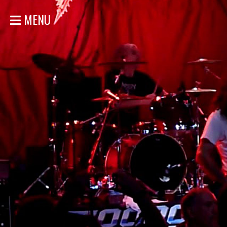
MENU
ACCUEIL
NOUVELLES
CONCERTS
DISCOGRAPHIE
GALERIE
BIO
MAGASIN