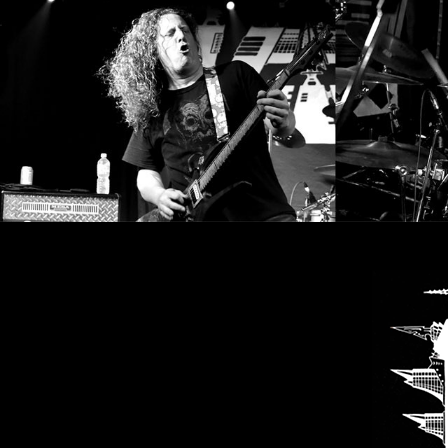
CHOISIR
UN
THÈME
SYMPHONIQUE
MORGOTH
TALES
ANACHRONISM