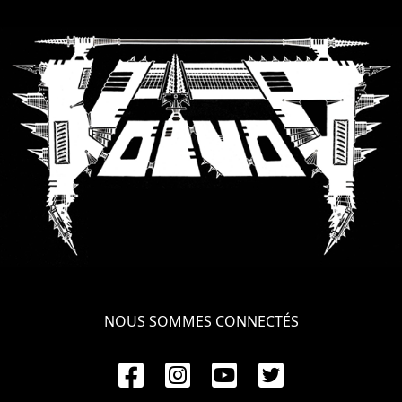
RETOURS
CREDITS
CHOISIR
UN
THÈME
SYMPHONIQUE
MORGOTH
NOUS SOMMES CONNECTÉS
TALES
ANACHRONISM