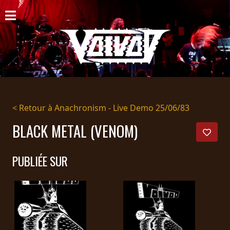
ACCUEIL
NOUVELLES
CONCERTS
DISCOGRAPHIE
< Retour à Anachronism - Live Demo 25/06/83
GALERIE
BLACK METAL (VENOM)
BIO
PUBLIÉE SUR
PANIER
MAGASIN
DIFFUSION