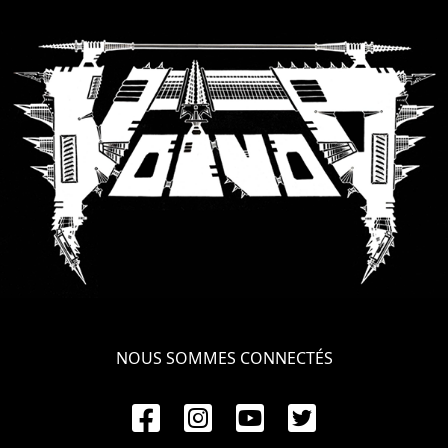
RETOURS
CREDITS
CHOISIR
UN
THÈME
SYMPHONIQUE
MORGOTH
NOUS SOMMES CONNECTÉS
TALES
ANACHRONISM