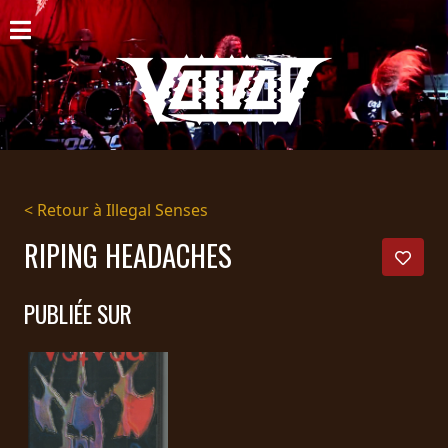
ACCUEIL
NOUVELLES
CONCERTS
DISCOGRAPHIE
< Retour à Illegal Senses
GALERIE
RIPING HEADACHES
BIO
PUBLIÉE SUR
PANIER
MAGASIN
DIFFUSION