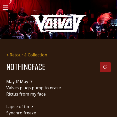
ACCUEIL
NOUVELLES
CONCERTS
DISCOGRAPHIE
< Retour à Collection
GALERIE
NOTHINGFACE
BIO
May I? May I?
PANIER
Valves plugs pump to erase
Rictus from my face
MAGASIN
Lapse of time
DIFFUSION
Synchro freeze