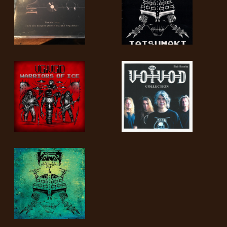
SYNCHRO
ANARCHY
LOST
MACHINE
NOTHINGFACE
DIMENSION
HATROSS
KILLING
TECHNOLOGY