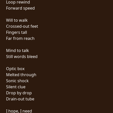
Loop rewind
PRESSE
Forward speed
PIGGY
Will to walk
CONTACT
Crossed-out feet
Fingers tall
CONNEXION
Far from reach
Mind to talk
Still words bleed
NOUS
SOMMES
Optic box
CONDITIONS
CONNECTÉS
Melted through
D'UTILISATION
Sonic shock
Silent clue
POLITIQUE
Drop by drop
DE
Drain-out tube
CONFIDENTIALITÉ
I hope, I need