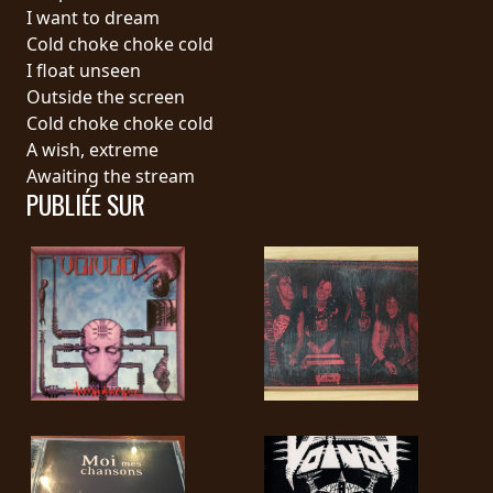
RETOURS
I want to dream
Cold choke choke cold
I float unseen
CREDITS
Outside the screen
Cold choke choke cold
A wish, extreme
CHOISIR
Awaiting the stream
PUBLIÉE SUR
UN
THÈME
SYMPHONIQUE
MORGOTH
TALES
ANACHRONISM