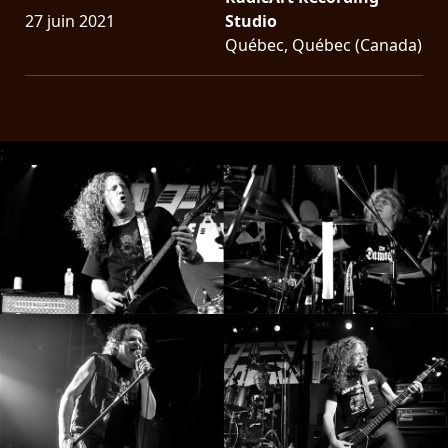
RETOURS
27 juin 2021
Studio
Québec, Québec (Canada)
CREDITS
;
CHOISIR
UN
THÈME
SYMPHONIQUE
MORGOTH
TALES
ANACHRONISM