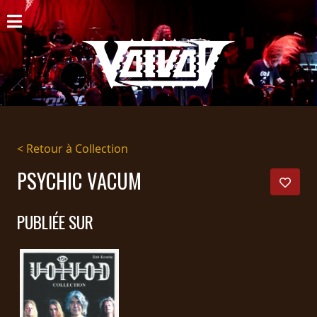
ACCUEIL
NOUVELLES
CONCERTS
DISCOGRAPHIE
< Retour à Collection
GALERIE
PSYCHIC VACUM
BIO
PUBLIÉE SUR
PANIER
MAGASIN
DIFFUSION