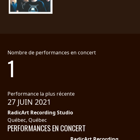
PRESSE
PIGGY
CONTACT
CONNEXION
Nombre de performances en concert
1
NOUS
SOMMES
CONDITIONS
CONNECTÉS
D'UTILISATION
Performance la plus récente
27 JUIN 2021
POLITIQUE
RadicArt Recording Studio
DE
Québec, Québec
PERFORMANCES EN CONCERT
CONFIDENTIALITÉ
RadicArt Recording