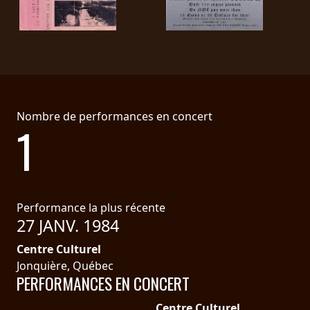
PRESSE
PIGGY
CONTACT
CONNEXION
Nombre de performances en concert
1
NOUS
SOMMES
CONDITIONS
CONNECTÉS
D'UTILISATION
Performance la plus récente
27 JANV. 1984
POLITIQUE
Centre Culturel
DE
Jonquière, Québec
PERFORMANCES EN CONCERT
CONFIDENTIALITÉ
Centre Culturel