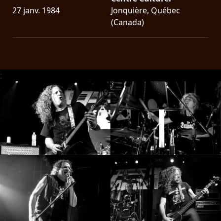
RETOURS
27 janv. 1984
Jonquière, Québec
(Canada)
CREDITS
;
CHOISIR
UN
THÈME
SYMPHONIQUE
MORGOTH
TALES
ANACHRONISM