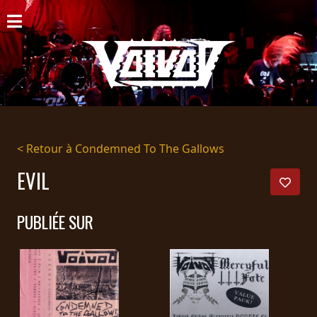
ACCUEIL
NOUVELLES
CONCERTS
DISCOGRAPHIE
< Retour à Condemned To The Gallows
GALERIE
EVIL
BIO
PUBLIÉE SUR
PANIER
MAGASIN
DIFFUSION