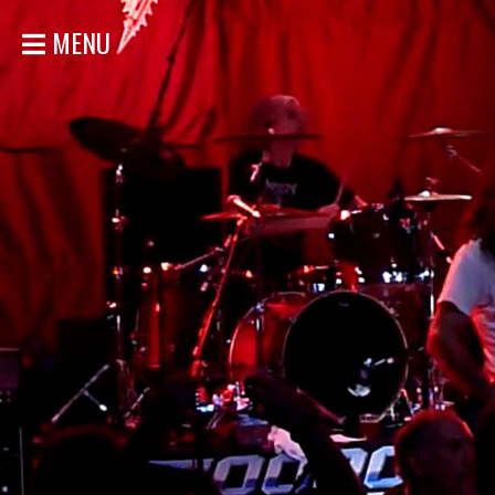
MENU
ACCUEIL
NOUVELLES
CONCERTS
DISCOGRAPHIE
GALERIE
BIO
MAGASIN