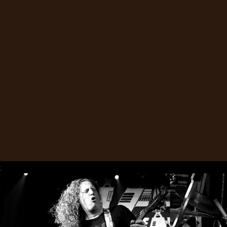
CHOISIR
UN
THÈME
SYMPHONIQUE
;
MORGOTH
TALES
ANACHRONISM