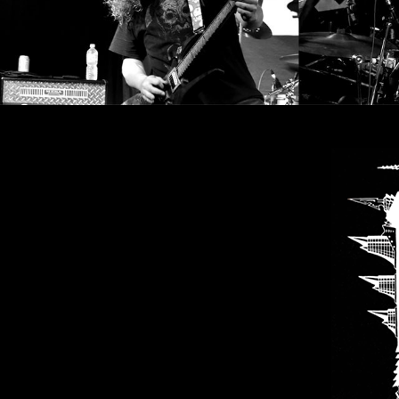
SYNCHRO
ANARCHY
LOST
MACHINE
NOTHINGFACE
DIMENSION
HATROSS
KILLING
TECHNOLOGY