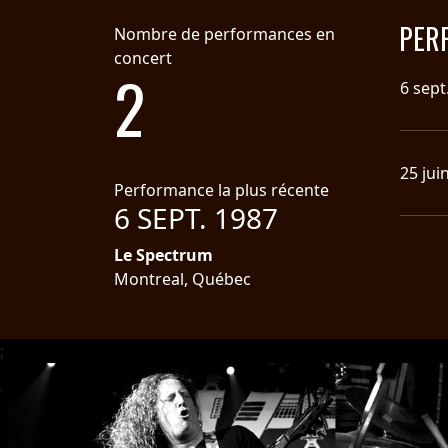
PER
Nombre de performances en
concert
2
6 sept
CHOISIR
25 jui
Performance la plus récente
UN
6 SEPT. 1987
THÈME
Le Spectrum
Montreal, Québec
SYMPHONIQUE
MORGOTH
;
TALES
ANACHRONISM