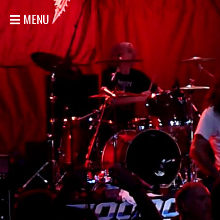
MENU
ACCUEIL
NOUVELLES
CONCERTS
DISCOGRAPHIE
GALERIE
BIO
MAGASIN