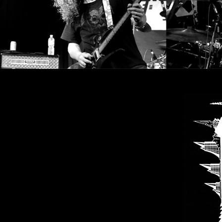
SYNCHRO
ANARCHY
LOST
MACHINE
NOTHINGFACE
DIMENSION
HATROSS
KILLING
TECHNOLOGY