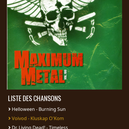
PRESSE
PIGGY
CONTACT
CONNEXION
NOUS
SOMMES
CONDITIONS
CONNECTÉS
D'UTILISATION
LISTE DES CHANSONS
POLITIQUE
Helloween - Burning Sun
DE
CONFIDENTIALITÉ
Voivod - Kluskap O'Kom
Dr. Living Dead! - Timeless