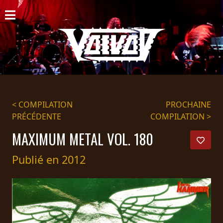
ACCUEIL
NOUVELLES
CONCERTS
DISCOGRAPHIE
< COMPILATION
PROCHAINE
PRÉCÉDENTE
COMPILATION >
GALERIE
MAXIMUM METAL VOL. 180
BIO
Publié en 2012
PANIER
MAGASIN
DIFFUSION