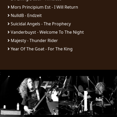
RETOURS
Mors Principium Est - I Will Return
NulldB - Endzeit
CREDITS
Suicidal Angels - The Prophecy
Vanderbuyst - Welcome To The Night
Majesty - Thunder Rider
CHOISIR
Year Of The Goat - For The King
UN
THÈME
;
SYMPHONIQUE
MORGOTH
TALES
ANACHRONISM