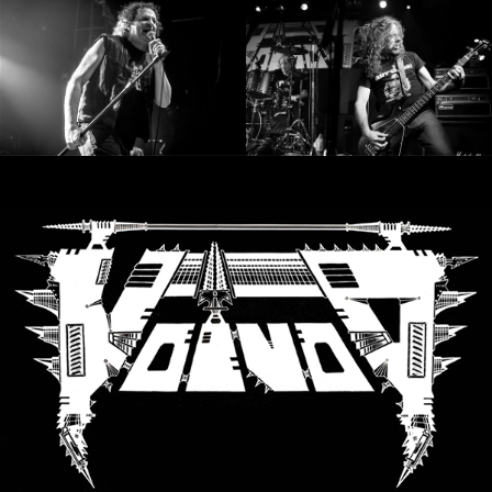
SYNCHRO
ANARCHY
LOST
MACHINE
NOTHINGFACE
DIMENSION
HATROSS
KILLING
TECHNOLOGY