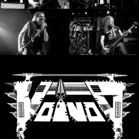
LANGUE
•
ENGLISH
•
FRANÇAIS