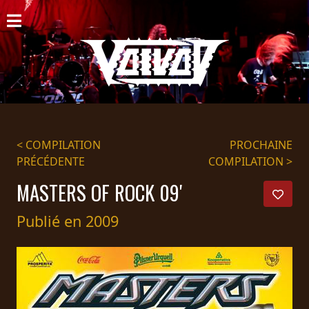
ACCUEIL
NOUVELLES
CONCERTS
DISCOGRAPHIE
< COMPILATION
PROCHAINE
PRÉCÉDENTE
COMPILATION >
GALERIE
MASTERS OF ROCK 09'
BIO
Publié en 2009
PANIER
MAGASIN
DIFFUSION