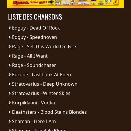
RETOURS
LISTE DES CHANSONS
CREDITS
Edguy - Dead Of Rock
Edguy - Speedhoven
Rage - Set This World On Fire
CHOISIR
Rage - All I Want
UN
Rage - Soundchaser
THÈME
Europe - Last Look At Eden
Stratovarius - Deep Unknown
SYMPHONIQUE
Stratovarius - Winter Skies
MORGOTH
Korpiklaani - Vodka
TALES
Deathstars - Blood Stains Blondes
Shaman - Here I Am
ANACHRONISM
Shaman - Tribal By Blood