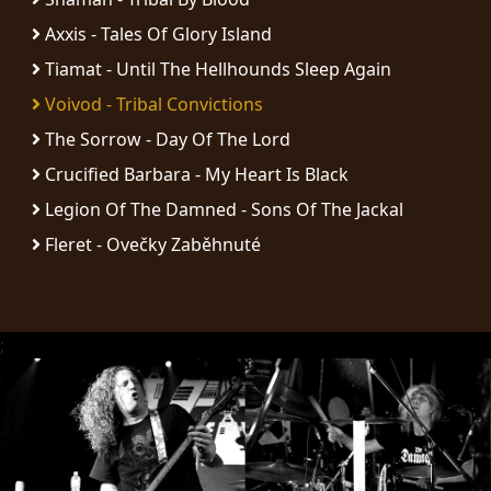
Axxis - Tales Of Glory Island
SYNCHRO
ANARCHY
Tiamat - Until The Hellhounds Sleep Again
Voivod - Tribal Convictions
LOST
The Sorrow - Day Of The Lord
MACHINE
Crucified Barbara - My Heart Is Black
Legion Of The Damned - Sons Of The Jackal
NOTHINGFACE
Fleret - Ovečky Zaběhnuté
DIMENSION
HATROSS
;
KILLING
TECHNOLOGY