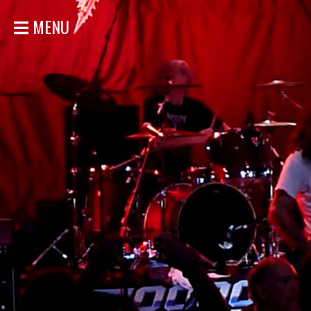
MENU
ACCUEIL
NOUVELLES
CONCERTS
DISCOGRAPHIE
GALERIE
BIO
MAGASIN