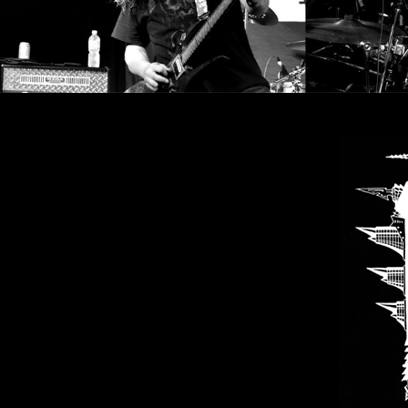
SYNCHRO
ANARCHY
LOST
MACHINE
NOTHINGFACE
DIMENSION
HATROSS
KILLING
TECHNOLOGY