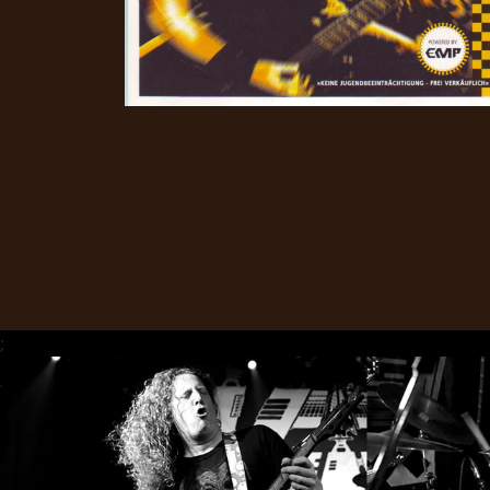
CHOISIR
UN
THÈME
SYMPHONIQUE
;
MORGOTH
TALES
ANACHRONISM