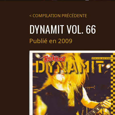
DIFFUSION
< COMPILATION PRÉCÉDENTE
PRESSE
DYNAMIT VOL. 66
PIGGY
CONTACT
Publié en 2009
CONNEXION
NOUS
SOMMES
CONDITIONS
CONNECTÉS
D'UTILISATION
POLITIQUE DE
CONFIDENTIALITÉ
RETOURS
CREDITS