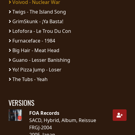
Voivod - Nuclear War
RETOURS
Twigs - The Island Song
CREDITS
GrimSkunk - ¡Ya Basta!
Lofofora - Le Trou Du Con
Furnaceface - 1984
CHOISIR
Big Hair - Meat Head
UN
Guano - Lesser Banishing
Yo! Pizza Jump - Loser
THÈME
The Tubs - Yeah
SYMPHONIQUE
VERSIONS
MORGOTH
TALES
FOA Records
SACD, Hybrid, Album, Reissue
FRGJ-2004
ANACHRONISM
2005, Japan