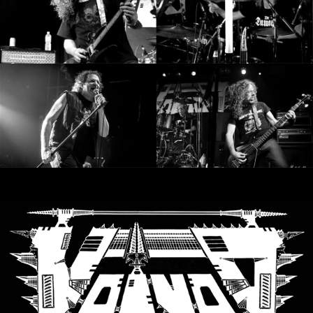
LANGUE
•
ENGLISH
•
FRANÇAIS