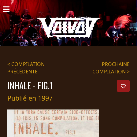
ACCUEIL
NOUVELLES
CONCERTS
DISCOGRAPHIE
< COMPILATION
PROCHAINE
PRÉCÉDENTE
COMPILATION >
GALERIE
INHALE - FIG.1
BIO
Publié en 1997
PANIER
MAGASIN
DIFFUSION