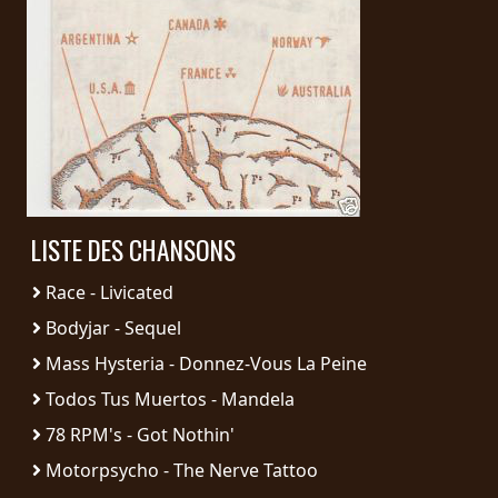
PRESSE
PIGGY
CONTACT
CONNEXION
LISTE DES CHANSONS
NOUS
SOMMES
Race - Livicated
CONDITIONS
CONNECTÉS
Bodyjar - Sequel
D'UTILISATION
Mass Hysteria - Donnez-Vous La Peine
POLITIQUE
Todos Tus Muertos - Mandela
DE
78 RPM's - Got Nothin'
CONFIDENTIALITÉ
Motorpsycho - The Nerve Tattoo