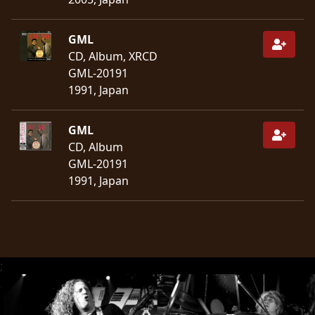
SYNCHRO
GML
ANARCHY
CD, Album, XRCD
GML-20191
LOST
1991, Japan
MACHINE
GML
NOTHINGFACE
CD, Album
GML-20191
DIMENSION
1991, Japan
HATROSS
KILLING
TECHNOLOGY
;