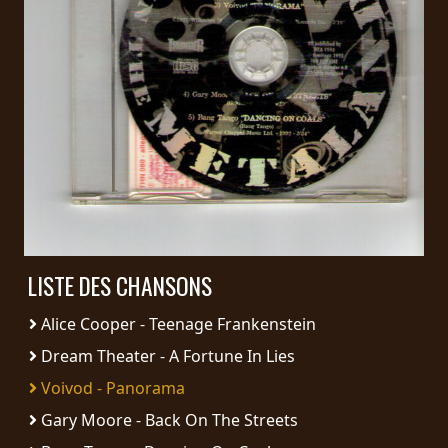
PRESSE
PIGGY
CONTACT
CONNEXION
NOUS
SOMMES
CONDITIONS
LISTE DES CHANSONS
CONNECTÉS
D'UTILISATION
Alice Cooper - Teenage Frankenstein
POLITIQUE
Dream Theater - A Fortune In Lies
DE
Voivod - Panorama
CONFIDENTIALITÉ
Gary Moore - Back On The Streets