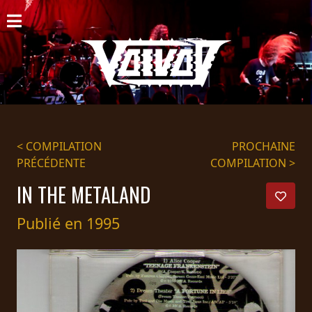
ACCUEIL
NOUVELLES
CONCERTS
DISCOGRAPHIE
< COMPILATION
PROCHAINE
PRÉCÉDENTE
COMPILATION >
GALERIE
IN THE METALAND
BIO
Publié en 1995
PANIER
MAGASIN
DIFFUSION