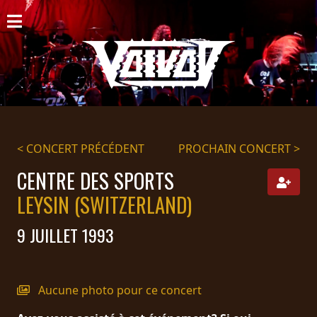
ACCUEIL
NOUVELLES
CONCERTS
DISCOGRAPHIE
< CONCERT PRÉCÉDENT
PROCHAIN CONCERT >
GALERIE
CENTRE DES SPORTS
LEYSIN (SWITZERLAND)
BIO
9 JUILLET 1993
PANIER
MAGASIN
Aucune photo pour ce concert
DIFFUSION