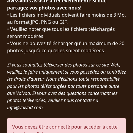
Avez-vous assisté à cet événement? Si oui,
PRESSE
partagez vos photos avec nous!
• Les fichiers individuels doivent faire moins de 3 Mo,
PIGGY
au format JPG, PNG ou GIF.
• Veuillez noter que tous les fichiers téléchargés
CONTACT
seront modérés.
CONNEXION
• Vous ne pouvez télécharger qu'un maximum de 20
photos jusqu'à ce qu'elles soient modérées.
Si vous souhaitez téléverser des photos sur ce site Web,
NOUS
veuillez le faire uniquement si vous possédez ou contrôlez
SOMMES
les droits d'auteur. Nous déclinons toute responsabilité
CONDITIONS
CONNECTÉS
pour les photos téléchargées par toute personne autre
D'UTILISATION
que Voivod. Si vous avez des questions concernant les
photos téléversées, veuillez nous contacter à
POLITIQUE
info@voivod.com.
DE
CONFIDENTIALITÉ
Vous devez être connecté pour accéder à cette