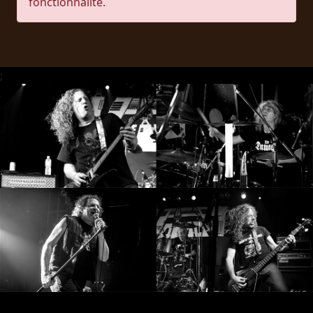
fonctionnalité.
RETOURS
CREDITS
;
CHOISIR
UN
THÈME
SYMPHONIQUE
MORGOTH
TALES
ANACHRONISM