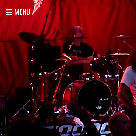
MENU
ACCUEIL
NOUVELLES
CONCERTS
DISCOGRAPHIE
GALERIE
BIO
MAGASIN