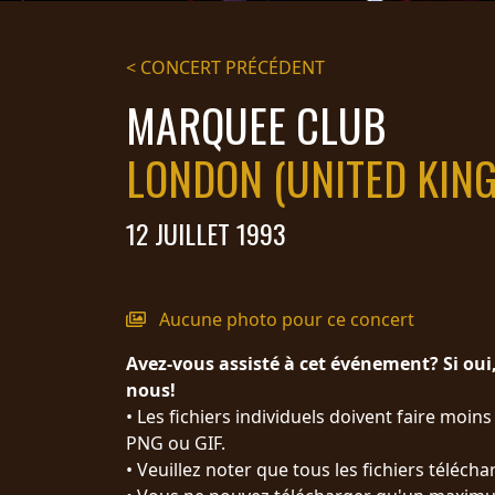
DIFFUSION
< CONCERT PRÉCÉDENT
PRESSE
MARQUEE CLUB
PIGGY
LONDON (UNITED KIN
CONTACT
CONNEXION
12 JUILLET 1993
NOUS
Aucune photo pour ce concert
SOMMES
CONDITIONS
Avez-vous assisté à cet événement? Si oui
CONNECTÉS
D'UTILISATION
nous!
POLITIQUE DE
• Les fichiers individuels doivent faire moin
CONFIDENTIALITÉ
PNG ou GIF.
RETOURS
• Veuillez noter que tous les fichiers téléc
CREDITS