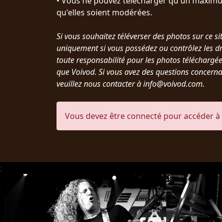
• Vous ne pouvez télécharger qu'un maximu
qu'elles soient modérées.
Si vous souhaitez téléverser des photos sur ce sit
uniquement si vous possédez ou contrôlez les dr
toute responsabilité pour les photos téléchargé
que Voivod. Si vous avez des questions concerna
CHOISIR
veuillez nous contacter à info@voivod.com.
UN
THÈME
Vous devez être connecté pour accéder à c
SYMPHONIQUE
;
MORGOTH
TALES
ANACHRONISM