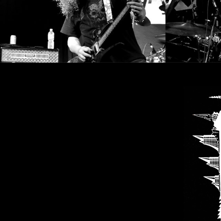
SYNCHRO
ANARCHY
LOST
MACHINE
NOTHINGFACE
DIMENSION
HATROSS
KILLING
TECHNOLOGY