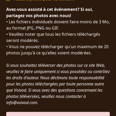
PRESSE
Avez-vous assisté à cet événement? Si oui,
PIGGY
partagez vos photos avec nous!
• Les fichiers individuels doivent faire moins de 3 Mo,
CONTACT
au format JPG, PNG ou GIF.
• Veuillez noter que tous les fichiers téléchargés
CONNEXION
seront modérés.
• Vous ne pouvez télécharger qu'un maximum de 20
photos jusqu'à ce qu'elles soient modérées.
NOUS
Si vous souhaitez téléverser des photos sur ce site Web,
SOMMES
CONDITIONS
veuillez le faire uniquement si vous possédez ou contrôlez
CONNECTÉS
D'UTILISATION
les droits d'auteur. Nous déclinons toute responsabilité
pour les photos téléchargées par toute personne autre
que Voivod. Si vous avez des questions concernant les
POLITIQUE
photos téléversées, veuillez nous contacter à
DE
info@voivod.com.
CONFIDENTIALITÉ