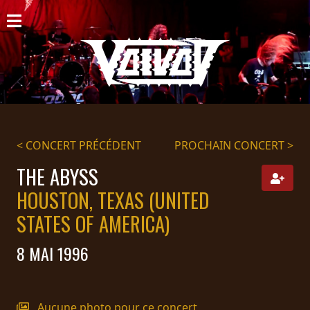
ACCUEIL
NOUVELLES
CONCERTS
DISCOGRAPHIE
< CONCERT PRÉCÉDENT
PROCHAIN CONCERT >
GALERIE
THE ABYSS
HOUSTON, TEXAS (UNITED
BIO
STATES OF AMERICA)
PANIER
8 MAI 1996
MAGASIN
DIFFUSION
Aucune photo pour ce concert