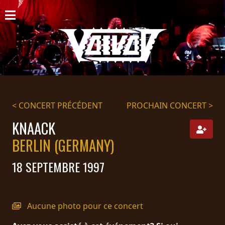
ACCUEIL
NOUVELLES
CONCERTS
DISCOGRAPHIE
< CONCERT PRÉCÉDENT
PROCHAIN CONCERT >
GALERIE
KNAACK
BERLIN (GERMANY)
BIO
18 SEPTEMBRE 1997
PANIER
MAGASIN
Aucune photo pour ce concert
DIFFUSION