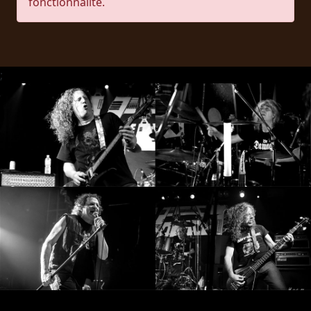
fonctionnalité.
RETOURS
CREDITS
;
CHOISIR
UN
THÈME
SYMPHONIQUE
MORGOTH
TALES
ANACHRONISM