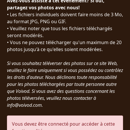
Avez-vous assisté à cet événement? Si oui,
PRESSE
partagez vos photos avec nous!
• Les fichiers individuels doivent faire moins de 3 Mo,
PIGGY
au format JPG, PNG ou GIF.
• Veuillez noter que tous les fichiers téléchargés
CONTACT
seront modérés.
CONNEXION
• Vous ne pouvez télécharger qu'un maximum de 20
photos jusqu'à ce qu'elles soient modérées.
Si vous souhaitez téléverser des photos sur ce site Web,
NOUS
veuillez le faire uniquement si vous possédez ou contrôlez
SOMMES
les droits d'auteur. Nous déclinons toute responsabilité
CONDITIONS
CONNECTÉS
pour les photos téléchargées par toute personne autre
D'UTILISATION
que Voivod. Si vous avez des questions concernant les
photos téléversées, veuillez nous contacter à
POLITIQUE
info@voivod.com.
DE
CONFIDENTIALITÉ
Vous devez être connecté pour accéder à cette