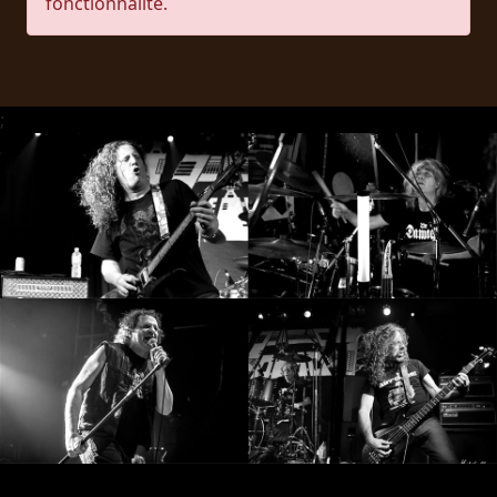
fonctionnalité.
RETOURS
CREDITS
;
CHOISIR
UN
THÈME
SYMPHONIQUE
MORGOTH
TALES
ANACHRONISM