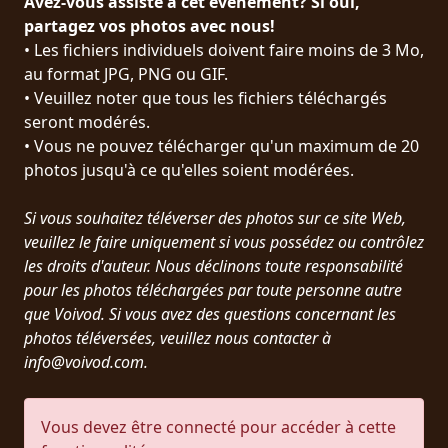
Avez-vous assisté à cet événement? Si oui,
PRESSE
partagez vos photos avec nous!
• Les fichiers individuels doivent faire moins de 3 Mo,
PIGGY
au format JPG, PNG ou GIF.
• Veuillez noter que tous les fichiers téléchargés
CONTACT
seront modérés.
CONNEXION
• Vous ne pouvez télécharger qu'un maximum de 20
photos jusqu'à ce qu'elles soient modérées.
Si vous souhaitez téléverser des photos sur ce site Web,
NOUS
veuillez le faire uniquement si vous possédez ou contrôlez
SOMMES
les droits d'auteur. Nous déclinons toute responsabilité
CONDITIONS
CONNECTÉS
pour les photos téléchargées par toute personne autre
D'UTILISATION
que Voivod. Si vous avez des questions concernant les
photos téléversées, veuillez nous contacter à
POLITIQUE
info@voivod.com.
DE
CONFIDENTIALITÉ
Vous devez être connecté pour accéder à cette