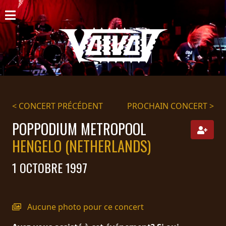
ACCUEIL
NOUVELLES
CONCERTS
DISCOGRAPHIE
< CONCERT PRÉCÉDENT
PROCHAIN CONCERT >
GALERIE
POPPODIUM METROPOOL
HENGELO (NETHERLANDS)
BIO
1 OCTOBRE 1997
PANIER
MAGASIN
Aucune photo pour ce concert
DIFFUSION