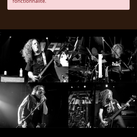
fonctionnalité.
RETOURS
CREDITS
;
CHOISIR
UN
THÈME
SYMPHONIQUE
MORGOTH
TALES
ANACHRONISM