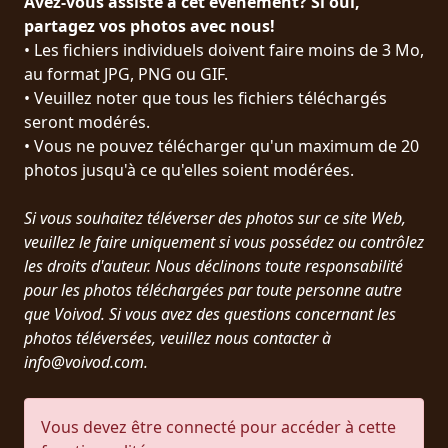
Avez-vous assisté à cet événement? Si oui,
PRESSE
partagez vos photos avec nous!
• Les fichiers individuels doivent faire moins de 3 Mo,
PIGGY
au format JPG, PNG ou GIF.
• Veuillez noter que tous les fichiers téléchargés
CONTACT
seront modérés.
CONNEXION
• Vous ne pouvez télécharger qu'un maximum de 20
photos jusqu'à ce qu'elles soient modérées.
Si vous souhaitez téléverser des photos sur ce site Web,
NOUS
veuillez le faire uniquement si vous possédez ou contrôlez
SOMMES
les droits d'auteur. Nous déclinons toute responsabilité
CONDITIONS
CONNECTÉS
pour les photos téléchargées par toute personne autre
D'UTILISATION
que Voivod. Si vous avez des questions concernant les
photos téléversées, veuillez nous contacter à
POLITIQUE
info@voivod.com.
DE
CONFIDENTIALITÉ
Vous devez être connecté pour accéder à cette