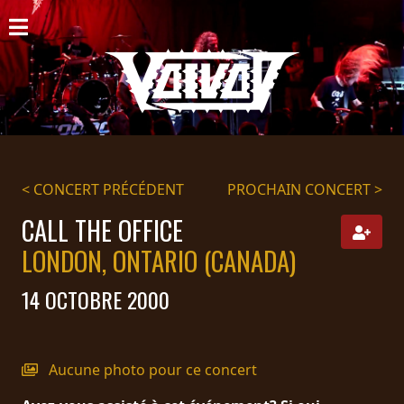
ACCUEIL
NOUVELLES
CONCERTS
DISCOGRAPHIE
< CONCERT PRÉCÉDENT
PROCHAIN CONCERT >
GALERIE
CALL THE OFFICE
LONDON, ONTARIO (CANADA)
BIO
14 OCTOBRE 2000
PANIER
MAGASIN
Aucune photo pour ce concert
DIFFUSION