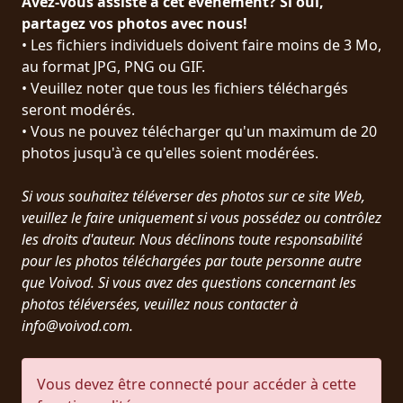
Avez-vous assisté à cet événement? Si oui,
PRESSE
partagez vos photos avec nous!
• Les fichiers individuels doivent faire moins de 3 Mo,
PIGGY
au format JPG, PNG ou GIF.
• Veuillez noter que tous les fichiers téléchargés
CONTACT
seront modérés.
CONNEXION
• Vous ne pouvez télécharger qu'un maximum de 20
photos jusqu'à ce qu'elles soient modérées.
Si vous souhaitez téléverser des photos sur ce site Web,
NOUS
veuillez le faire uniquement si vous possédez ou contrôlez
SOMMES
les droits d'auteur. Nous déclinons toute responsabilité
CONDITIONS
CONNECTÉS
pour les photos téléchargées par toute personne autre
D'UTILISATION
que Voivod. Si vous avez des questions concernant les
photos téléversées, veuillez nous contacter à
POLITIQUE
info@voivod.com.
DE
CONFIDENTIALITÉ
Vous devez être connecté pour accéder à cette