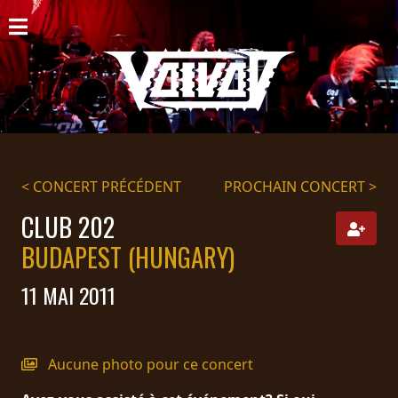
ACCUEIL
NOUVELLES
CONCERTS
DISCOGRAPHIE
< CONCERT PRÉCÉDENT
PROCHAIN CONCERT >
GALERIE
CLUB 202
BUDAPEST (HUNGARY)
BIO
11 MAI 2011
PANIER
MAGASIN
Aucune photo pour ce concert
DIFFUSION