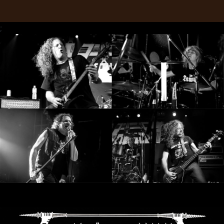
SYNCHRO
;
ANARCHY
LOST
MACHINE
NOTHINGFACE
DIMENSION
HATROSS
KILLING
TECHNOLOGY