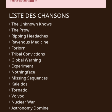
fonctionnalité.
RETOURS
LISTE DES CHANSONS
CREDITS
•
The Unknown Knows
•
The Prow
•
Ripping Headaches
CHOISIR
•
Ravenous Medicine
•
Forlorn
UN
•
Tribal Convictions
THÈME
•
Global Warning
•
Experiment
•
Nothingface
SYMPHONIQUE
•
Missing Sequences
•
Kaleidos
MORGOTH
•
Tornado
TALES
•
Voivod
•
Nuclear War
ANACHRONISM
•
Astronomy Domine