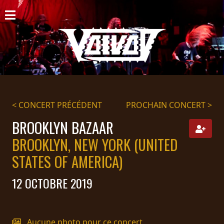
ACCUEIL
NOUVELLES
CONCERTS
DISCOGRAPHIE
< CONCERT PRÉCÉDENT
PROCHAIN CONCERT >
GALERIE
BROOKLYN BAZAAR
BROOKLYN, NEW YORK (UNITED
BIO
STATES OF AMERICA)
PANIER
12 OCTOBRE 2019
MAGASIN
DIFFUSION
Aucune photo pour ce concert