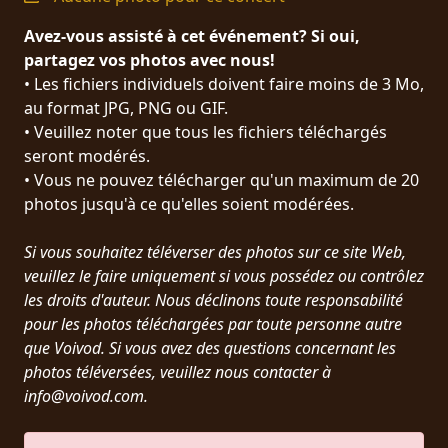
PRESSE
Avez-vous assisté à cet événement? Si oui,
PIGGY
partagez vos photos avec nous!
• Les fichiers individuels doivent faire moins de 3 Mo,
CONTACT
au format JPG, PNG ou GIF.
• Veuillez noter que tous les fichiers téléchargés
CONNEXION
seront modérés.
• Vous ne pouvez télécharger qu'un maximum de 20
photos jusqu'à ce qu'elles soient modérées.
NOUS
Si vous souhaitez téléverser des photos sur ce site Web,
SOMMES
CONDITIONS
veuillez le faire uniquement si vous possédez ou contrôlez
CONNECTÉS
D'UTILISATION
les droits d'auteur. Nous déclinons toute responsabilité
pour les photos téléchargées par toute personne autre
que Voivod. Si vous avez des questions concernant les
POLITIQUE
photos téléversées, veuillez nous contacter à
DE
info@voivod.com.
CONFIDENTIALITÉ