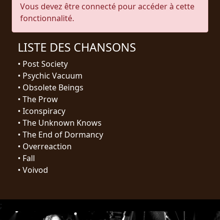
RETOURS
Vous devez être connecté pour accéder à cette
fonctionnalité.
CREDITS
LISTE DES CHANSONS
•
Post Society
•
Psychic Vacuum
CHOISIR
•
Obsolete Beings
UN
•
The Prow
•
Iconspiracy
THÈME
•
The Unknown Knows
•
The End of Dormancy
SYMPHONIQUE
•
Overreaction
•
Fall
•
Voivod
MORGOTH
TALES
;
ANACHRONISM