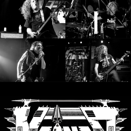
SYNCHRO
ANARCHY
LOST
MACHINE
NOTHINGFACE
DIMENSION
HATROSS
KILLING
TECHNOLOGY