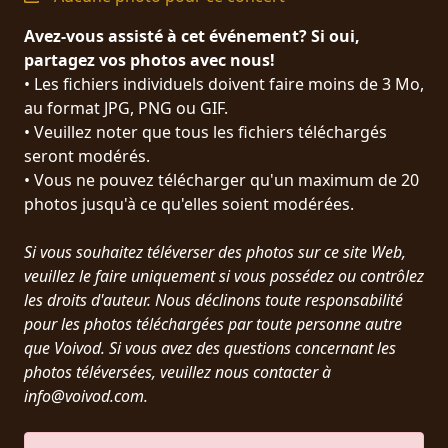
PRESSE
Avez-vous assisté à cet événement? Si oui,
PIGGY
partagez vos photos avec nous!
• Les fichiers individuels doivent faire moins de 3 Mo,
CONTACT
au format JPG, PNG ou GIF.
• Veuillez noter que tous les fichiers téléchargés
CONNEXION
seront modérés.
• Vous ne pouvez télécharger qu'un maximum de 20
photos jusqu'à ce qu'elles soient modérées.
NOUS
Si vous souhaitez téléverser des photos sur ce site Web,
SOMMES
CONDITIONS
veuillez le faire uniquement si vous possédez ou contrôlez
CONNECTÉS
D'UTILISATION
les droits d'auteur. Nous déclinons toute responsabilité
pour les photos téléchargées par toute personne autre
que Voivod. Si vous avez des questions concernant les
POLITIQUE
photos téléversées, veuillez nous contacter à
DE
info@voivod.com.
CONFIDENTIALITÉ