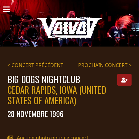
ACCUEIL
NOUVELLES
CONCERTS
DISCOGRAPHIE
< CONCERT PRÉCÉDENT
PROCHAIN CONCERT >
GALERIE
BIG DOGS NIGHTCLUB
CEDAR RAPIDS, IOWA (UNITED
BIO
STATES OF AMERICA)
PANIER
28 NOVEMBRE 1996
MAGASIN
DIFFUSION
Aucune photo pour ce concert