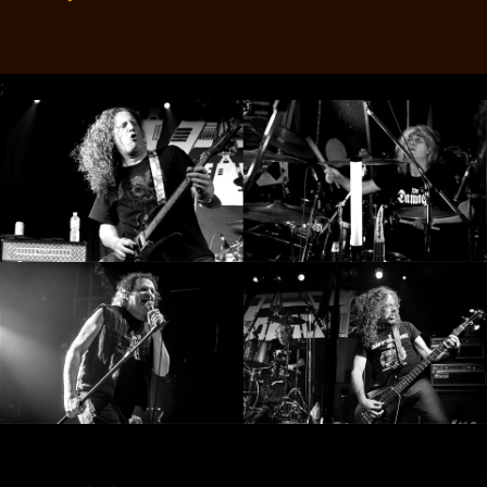
RETOURS
CREDITS
;
CHOISIR
UN
THÈME
SYMPHONIQUE
MORGOTH
TALES
ANACHRONISM