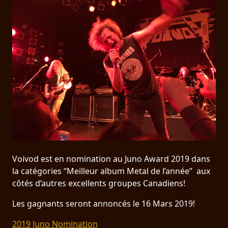
PRESSE
PIGGY
CONTACT
CONNEXION
NOUS
SOMMES
CONDITIONS
CONNECTÉS
D'UTILISATION
Voivod est en nomination au Juno Award 2019 dans
la catégories “Meilleur album Metal de l’année” aux
POLITIQUE
côtés d’autres excellents groupes Canadiens!
DE
Les gagnants seront annoncés le 16 Mars 2019!
CONFIDENTIALITÉ
2019 Juno Nomination