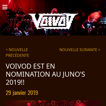
ACCUEIL
NOUVELLES
CONCERTS
DISCOGRAPHIE
< NOUVELLE
NOUVELLE SUIVANTE >
PRÉCÉDENTE
GALERIE
VOIVOD EST EN
BIO
NOMINATION AU JUNO'S
PANIER
2019!!
MAGASIN
29 janvier 2019
DIFFUSION